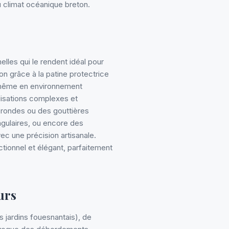
u climat océanique breton.
elles qui le rendent idéal pour
n grâce à la patine protectrice
s, même en environnement
alisations complexes et
-rondes ou des gouttières
ngulaires, ou encore des
vec une précision artisanale.
ctionnel et élégant, parfaitement
urs
 jardins fouesnantais), de