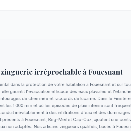
 zinguerie irréprochable à Fouesnant
tal dans la protection de votre habitation à Fouesnant et sur tout le
, elle garantit l'évacuation efficace des eaux pluviales et l'étanc
, entourages de cheminée et raccords de lucarne. Dans le Finistère
t les 1 000 mm et où les épisodes de pluie intense sont fréquents
onduit inévitablement à des infiltrations d'eau et des dommages 
t présents à Fouesnant, Beg-Meil et Cap-Coz, ajoutent une contr
ux non adaptés. Nos artisans zingueurs qualifiés, basés à Fouesna