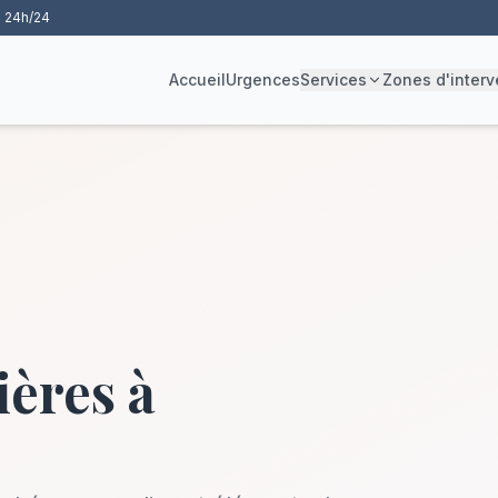
 24h/24
Accueil
Urgences
Services
Zones d'interv
ières à