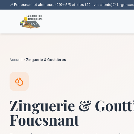
📍 Fouesnant et alentours (29)
⭐ 5/5 étoiles (42 avis clients)
⏰ Urgences
Accueil
Zinguerie & Gouttières
Zinguerie & Goutt
Fouesnant