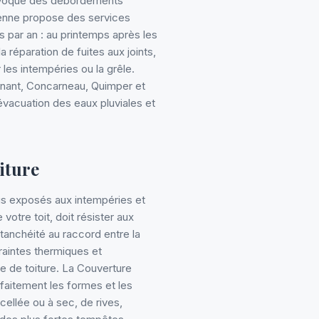
rovoque des débordements
enne propose des services
s par an : au printemps après les
 réparation de fuites aux joints,
es intempéries ou la grêle.
nant, Concarneau, Quimper et
vacuation des eaux pluviales et
oiture
plus exposés aux intempéries et
votre toit, doit résister aux
étanchéité au raccord entre la
raintes thermiques et
te de toiture. La Couverture
faitement les formes et les
cellée ou à sec, de rives,