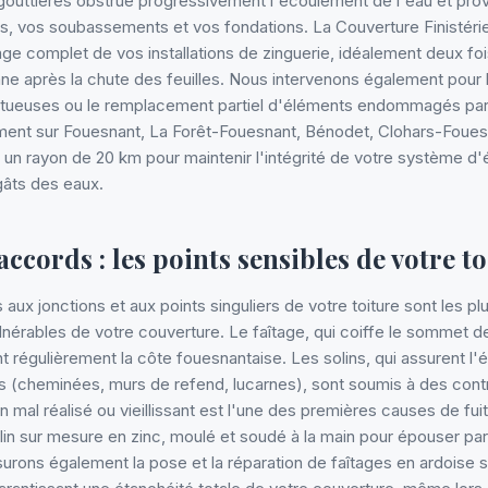
gouttières obstrue progressivement l'écoulement de l'eau et p
 vos soubassements et vos fondations. La Couverture Finistéri
age complet de vos installations de zinguerie, idéalement deux foi
ne après la chute des feuilles. Nous intervenons également pour la
tueuses ou le remplacement partiel d'éléments endommagés par l
ment sur Fouesnant, La Forêt-Fouesnant, Bénodet, Clohars-Foues
 rayon de 20 km pour maintenir l'intégrité de votre système d'é
égâts des eaux.
raccords : les points sensibles de votre t
 aux jonctions et aux points singuliers de votre toiture sont les 
lnérables de votre couverture. Le faîtage, qui coiffe le sommet de 
ent régulièrement la côte fouesnantaise. Les solins, qui assurent l'
s (cheminées, murs de refend, lucarnes), sont soumis à des cont
 mal réalisé ou vieillissant est l'une des premières causes de fui
lin sur mesure en zinc, moulé et soudé à la main pour épouser par
surons également la pose et la réparation de faîtages en ardoise s