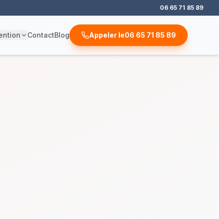
06 65 71 85 89
ention
Contact
Blog
Appeler le
06 65 71 85 89