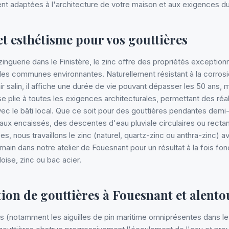
ent adaptées à l'architecture de votre maison et aux exigences d
 et esthétisme pour vos gouttières
zinguerie dans le Finistère, le zinc offre des propriétés exceptionn
des communes environnantes. Naturellement résistant à la corrosio
air salin, il affiche une durée de vie pouvant dépasser les 50 an
l se plie à toutes les exigences architecturales, permettant des ré
ec le bâti local. Que ce soit pour des gouttières pendantes demi
ux encaissés, des descentes d'eau pluviale circulaires ou recta
es, nous travaillons le zinc (naturel, quartz-zinc ou anthra-zinc) a
ain dans notre atelier de Fouesnant pour un résultat à la fois fon
oise, zinc ou bac acier.
tion de gouttières à Fouesnant et alento
s (notamment les aiguilles de pin maritime omniprésentes dans les