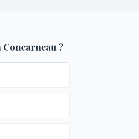
à
Concarneau
?