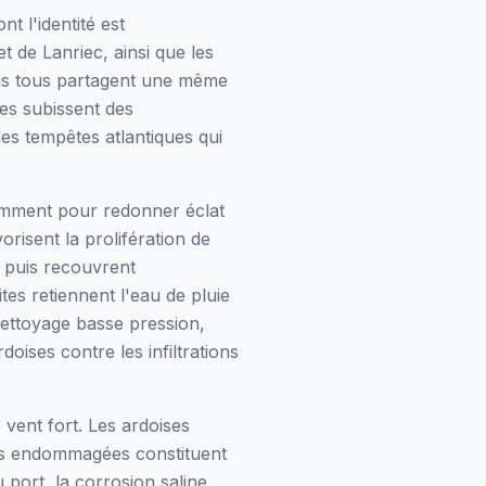
t l'identité est
t de Lanriec, ainsi que les
mais tous partagent une même
ses subissent des
des tempêtes atlantiques qui
emment pour redonner éclat
risent la prolifération de
, puis recouvrent
tes retiennent l'eau de pluie
nettoyage basse pression,
oises contre les infiltrations
vent fort. Les ardoises
ères endommagées constituent
 port, la corrosion saline