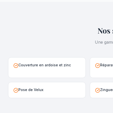
Nos 
Une gamme
Couverture en ardoise et zinc
Réparat
Pose de Velux
Zingue