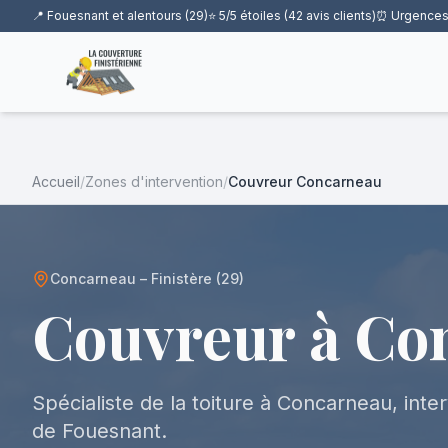
📍 Fouesnant et alentours (29)
⭐ 5/5 étoiles (42 avis clients)
⏰ Urgences
Accueil
/
Zones d'intervention
/
Couvreur
Concarneau
Concarneau
– Finistère (29)
Couvreur à Co
Spécialiste de la toiture à Concarneau, int
de Fouesnant.