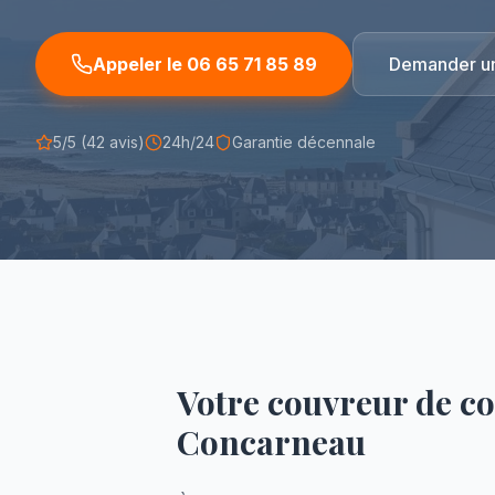
Appeler le 06 65 71 85 89
Demander un 
5/5 (42 avis)
24h/24
Garantie décennale
Votre couvreur de co
Concarneau