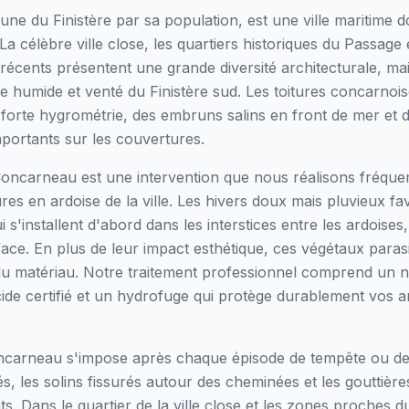
 du Finistère par sa population, est une ville maritime don
a célèbre ville close, les quartiers historiques du Passage e
s récents présentent une grande diversité architecturale, 
e humide et venté du Finistère sud. Les toitures concarnoi
e forte hygrométrie, des embruns salins en front de mer et 
portants sur les couvertures.
Concarneau est une intervention que nous réalisons fréqu
s en ardoise de la ville. Les hivers doux mais pluvieux favo
 s'installent d'abord dans les interstices entre les ardoises
ace. En plus de leur impact esthétique, ces végétaux parasi
 du matériau. Notre traitement professionnel comprend un 
cide certifié et un hydrofuge qui protège durablement vos ard
oncarneau s'impose après chaque épisode de tempête ou de 
lés, les solins fissurés autour des cheminées et les goutti
s. Dans le quartier de la ville close et les zones proches du