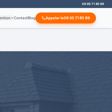
06 65 71 85 89
ention
Contact
Blog
Appeler le
06 65 71 85 89