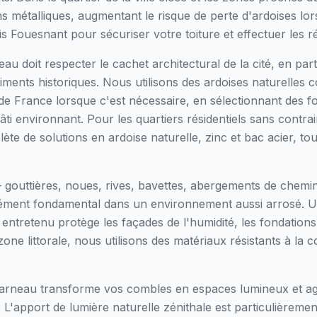
ions métalliques, augmentant le risque de perte d'ardoises l
 Fouesnant pour sécuriser votre toiture et effectuer les r
u doit respecter le cachet architectural de la cité, en part
iments historiques. Nous utilisons des ardoises naturelles
 de France lorsque c'est nécessaire, en sélectionnant des f
âti environnant. Pour les quartiers résidentiels sans contra
 de solutions en ardoise naturelle, zinc et bac acier, tou
 gouttières, noues, rives, bavettes, abergements de chem
élément fondamental dans un environnement aussi arrosé. U
tretenu protège les façades de l'humidité, les fondations de
one littorale, nous utilisons des matériaux résistants à la c
ncarneau transforme vos combles en espaces lumineux et a
 L'apport de lumière naturelle zénithale est particulièreme